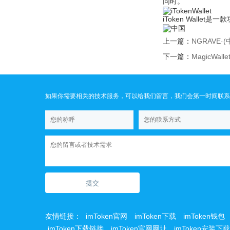
同时。
iToken Walle
上一篇：
NGRAVE·
下一篇：
MagicWal
如果你需要相关的技术服务，可以给我们留言，我们会第一时间联系
提交
友情链接：
imToken官网
imToken下载
imToken钱包
imToken下载链接
imToken官网网址
imToken安装下