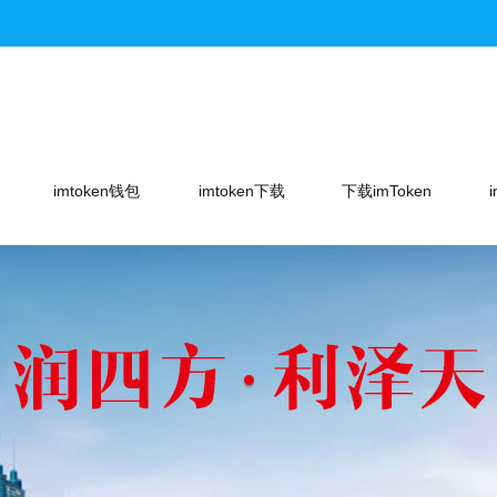
imtoken钱包
imtoken下载
下载imToken