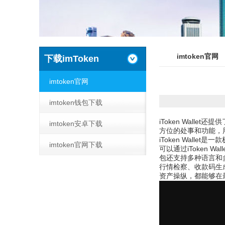
imtoken官网
下载imToken
imtoken官网
imtoken钱包下载
iToken Wall
imtoken安卓下载
方位的处事和功能，
iToken Wal
imtoken官网下载
可以通过iToken
包还支持多种语言和
行情检察、收款码生
资产操纵，都能够在