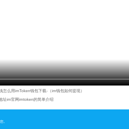
钱怎么用imToken钱包下载-（im钱包如何提现）
址im官网imtoken的简单介绍
您。